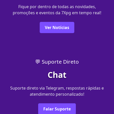
Fique por dentro de todas as novidades,
promoções e eventos da 7Xpg em tempo real!
Ver Notícias
💬 Suporte Direto
Chat
Suporte direto via Telegram, respostas rápidas e
atendimento personalizado!
Falar Suporte