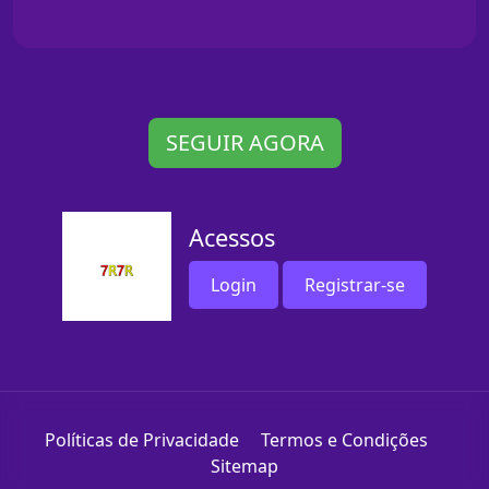
SEGUIR AGORA
Acessos
Login
Registrar-se
Políticas de Privacidade
Termos e Condições
Sitemap