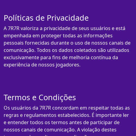
Políticas de Privacidade
A 7R7R valoriza a privacidade de seus usuários e está
empenhada em proteger todas as informações
pessoais fornecidas durante o uso de nossos canais de
comunicação. Todos os dados coletados são utilizados
exclusivamente para fins de melhoria contínua da
experiência de nossos jogadores.
Termos e Condições
Os usuários da 7R7R concordam em respeitar todas as
regras e regulamentos estabelecidos. É importante ler
e entender todos os termos antes de participar de
nossos canais de comunicação. A violação destes