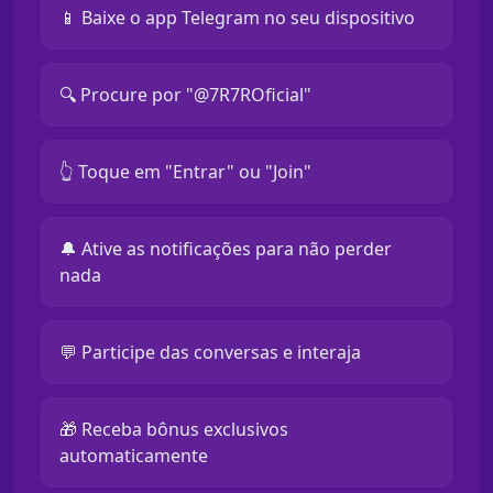
📱 Baixe o app Telegram no seu dispositivo
🔍 Procure por "@7R7ROficial"
👆 Toque em "Entrar" ou "Join"
🔔 Ative as notificações para não perder
nada
💬 Participe das conversas e interaja
🎁 Receba bônus exclusivos
automaticamente