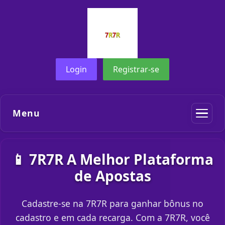
Login
Registrar-se
Menu
📱 7R7R A Melhor Plataforma
de Apostas
Cadastre-se na 7R7R para ganhar bônus no
cadastro e em cada recarga. Com a 7R7R, você