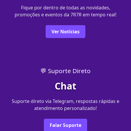
Fique por dentro de todas as novidades,
promoções e eventos da 7R7R em tempo real!
Ver Notícias
💬 Suporte Direto
Chat
Suporte direto via Telegram, respostas rápidas e
atendimento personalizado!
Falar Suporte