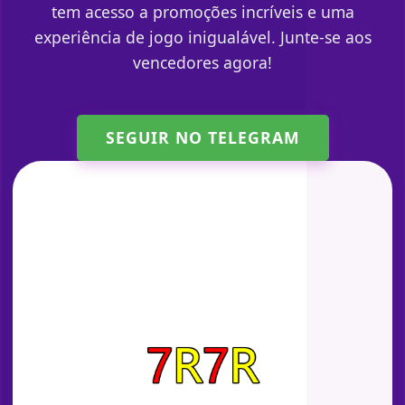
tem acesso a promoções incríveis e uma
experiência de jogo inigualável. Junte-se aos
vencedores agora!
SEGUIR NO TELEGRAM