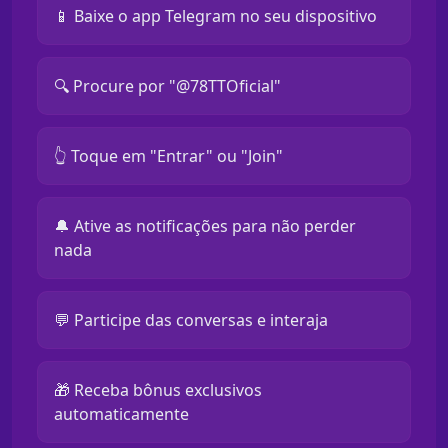
📱 Baixe o app Telegram no seu dispositivo
🔍 Procure por "@78TTOficial"
👆 Toque em "Entrar" ou "Join"
🔔 Ative as notificações para não perder
nada
💬 Participe das conversas e interaja
🎁 Receba bônus exclusivos
automaticamente