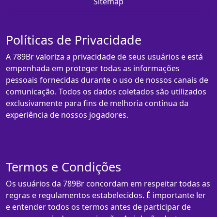
Sitemap
Políticas de Privacidade
A 789Br valoriza a privacidade de seus usuários e está
empenhada em proteger todas as informações
pessoais fornecidas durante o uso de nossos canais de
comunicação. Todos os dados coletados são utilizados
exclusivamente para fins de melhoria contínua da
experiência de nossos jogadores.
Termos e Condições
Os usuários da 789Br concordam em respeitar todas as
regras e regulamentos estabelecidos. É importante ler
e entender todos os termos antes de participar de