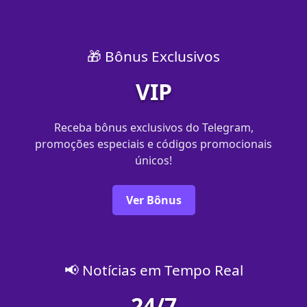
🎁 Bônus Exclusivos
VIP
Receba bônus exclusivos do Telegram,
promoções especiais e códigos promocionais
únicos!
Ver Bônus
📢 Notícias em Tempo Real
24/7