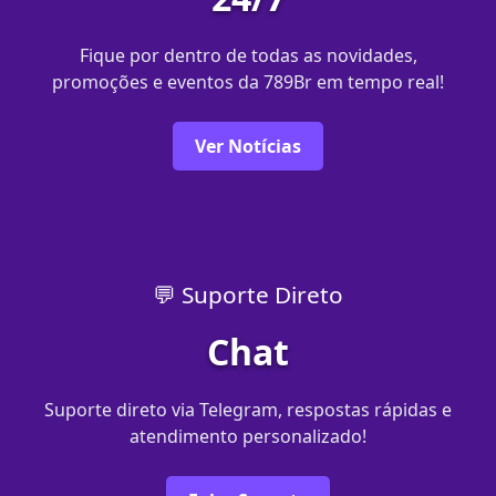
Fique por dentro de todas as novidades,
promoções e eventos da 789Br em tempo real!
Ver Notícias
💬 Suporte Direto
Chat
Suporte direto via Telegram, respostas rápidas e
atendimento personalizado!