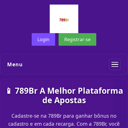
Login
Registrar-se
Menu
📱 789Br A Melhor Plataforma
de Apostas
Cadastre-se na 789Br para ganhar bônus no
cadastro e em cada recarga. Com a 789Br, você