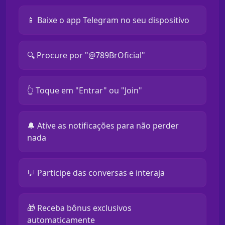
📱 Baixe o app Telegram no seu dispositivo
🔍 Procure por "@789BrOficial"
👆 Toque em "Entrar" ou "Join"
🔔 Ative as notificações para não perder
nada
💬 Participe das conversas e interaja
🎁 Receba bônus exclusivos
automaticamente