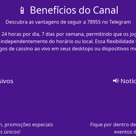
📱 Benefícios do Canal
Descubra as vantagens de seguir a 78955 no Telegram
l 24 horas por dia, 7 dias por semana, permitindo que os 
 independentemente do horário ou local. Essa flexibilidade 
gos de cassino ao vivo em seus desktops ou dispositivos m
sivos
📢 Notí
m, promoções especiais
Fique por dentro d
s únicos!
eventos 