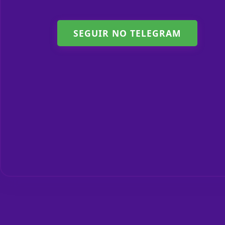
SEGUIR NO TELEGRAM