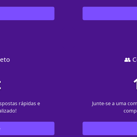
reto
👥 
t
espostas rápidas e
Junte-se a uma com
lizado!
compa
e