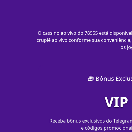
O cassino ao vivo do 78955 está disponíve
crupiê ao vivo conforme sua conveniência,
os jo
🎁 Bônus Exclu
VIP
Receba bônus exclusivos do Telegra
e códigos promocionai