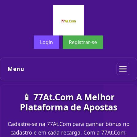
Login
Registrar-se
Menu
📱 77At.Com A Melhor
Plataforma de Apostas
Cadastre-se na 77At.Com para ganhar bônus no
cadastro e em cada recarga. Com a 77At.Com,