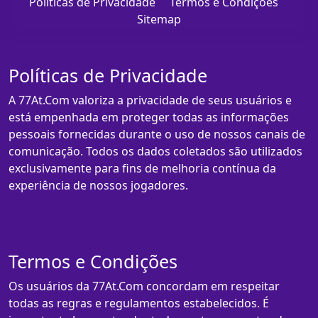
Políticas de Privacidade
Termos e Condições
Sitemap
Políticas de Privacidade
A 77At.Com valoriza a privacidade de seus usuários e
está empenhada em proteger todas as informações
pessoais fornecidas durante o uso de nossos canais de
comunicação. Todos os dados coletados são utilizados
exclusivamente para fins de melhoria contínua da
experiência de nossos jogadores.
Termos e Condições
Os usuários da 77At.Com concordam em respeitar
todas as regras e regulamentos estabelecidos. É