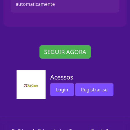
automaticamente
SEGUIR AGORA
Acessos
Login
Registrar-se