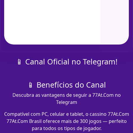
📱 Canal Oficial no Telegram!
📱 Benefícios do Canal
Descubra as vantagens de seguir a 77At.Com no
Telegram
Compatível com PC, celular e tablet, o cassino 77At.Com
77At.Com Brasil oferece mais de 300 jogos — perfeito
para todos os tipos de jogador.