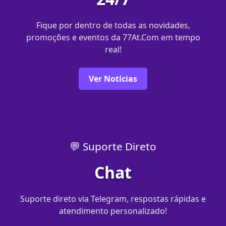
Fique por dentro de todas as novidades,
promoções e eventos da 77At.Com em tempo
real!
Ver Notícias
💬 Suporte Direto
Chat
Suporte direto via Telegram, respostas rápidas e
atendimento personalizado!