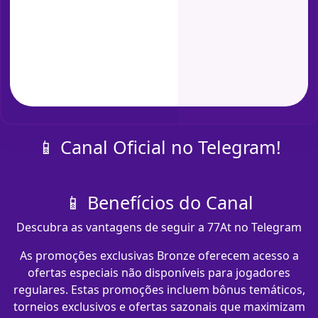
📱 Canal Oficial no Telegram!
📱 Benefícios do Canal
Descubra as vantagens de seguir a 77At no Telegram
As promoções exclusivas Bronze oferecem acesso a
ofertas especiais não disponíveis para jogadores
regulares. Estas promoções incluem bônus temáticos,
torneios exclusivos e ofertas sazonais que maximizam