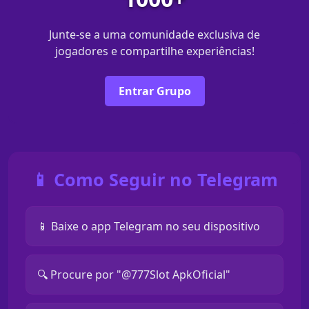
Junte-se a uma comunidade exclusiva de
jogadores e compartilhe experiências!
Entrar Grupo
📱 Como Seguir no Telegram
📱 Baixe o app Telegram no seu dispositivo
🔍 Procure por "@777Slot ApkOficial"