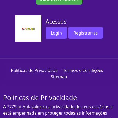
Acessos
Login
Registrar-se
Políticas de Privacidade
Termos e Condições
Sitemap
Políticas de Privacidade
A 777Slot Apk valoriza a privacidade de seus usuários e
está empenhada em proteger todas as informações