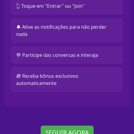
👆 Toque em "Entrar" ou "Join"
🔔 Ative as notificações para não perder
nada
💬 Participe das conversas e interaja
🎁 Receba bônus exclusivos
automaticamente
SEGUIR AGORA