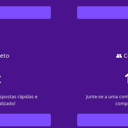
reto
👥 
t
espostas rápidas e
Junte-se a uma com
lizado!
compa
e