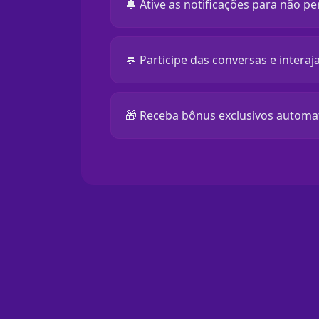
🔔 Ative as notificações para não p
💬 Participe das conversas e interaj
🎁 Receba bônus exclusivos autom