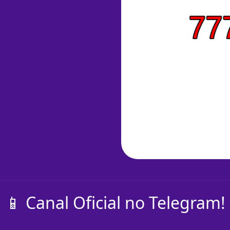
📱 Canal Oficial no Telegram!