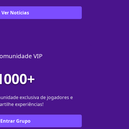
Ver Notícias
Comunidade VIP
1000+
unidade exclusiva de jogadores e
rtilhe experiências!
Entrar Grupo