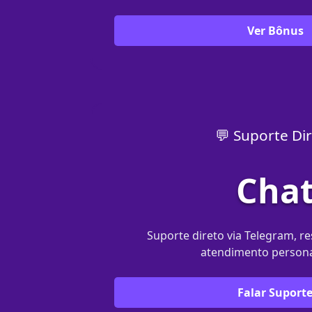
Ver Bônus
💬 Suporte Di
Cha
Suporte direto via Telegram, r
atendimento persona
Falar Suport