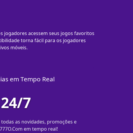
os jogadores acessem seus jogos favoritos
bilidade torna fácil para os jogadores
ivos móveis.
cias em Tempo Real
24/7
e todas as novidades, promoções e
 777O.Com em tempo real!