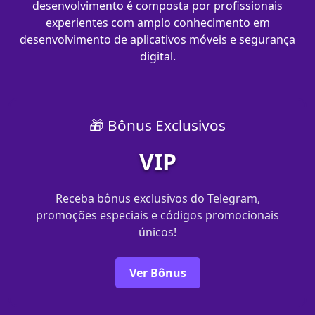
desenvolvimento é composta por profissionais
experientes com amplo conhecimento em
desenvolvimento de aplicativos móveis e segurança
digital.
🎁 Bônus Exclusivos
VIP
Receba bônus exclusivos do Telegram,
promoções especiais e códigos promocionais
únicos!
Ver Bônus