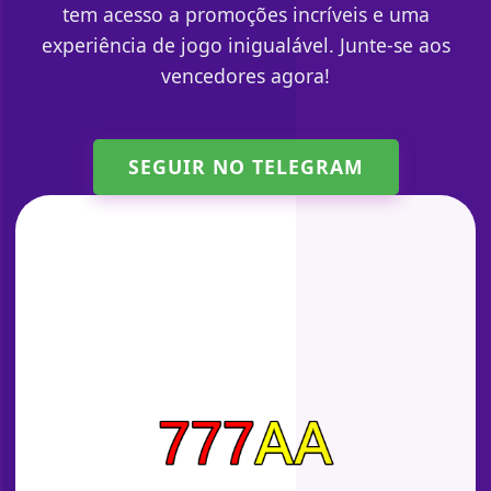
tem acesso a promoções incríveis e uma
experiência de jogo inigualável. Junte-se aos
vencedores agora!
SEGUIR NO TELEGRAM