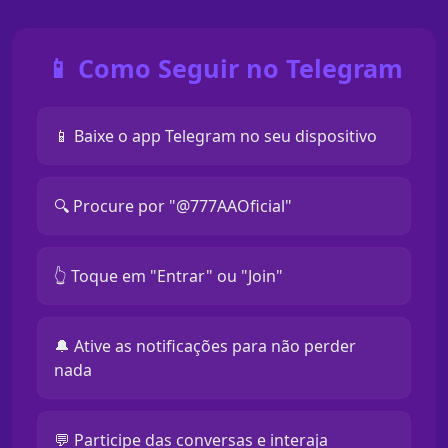
📱 Como Seguir no Telegram
📱 Baixe o app Telegram no seu dispositivo
🔍 Procure por "@777AAOficial"
👆 Toque em "Entrar" ou "Join"
🔔 Ative as notificações para não perder
nada
💬 Participe das conversas e interaja