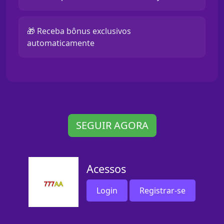
🎁 Receba bônus exclusivos
automaticamente
SEGUIR AGORA
Acessos
Login
Registrar-se