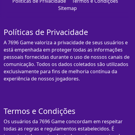
Políticas de Privacidade
Termos e Condições
Sitemap
Políticas de Privacidade
A 7696 Game valoriza a privacidade de seus usuários e
está empenhada em proteger todas as informações
pessoais fornecidas durante o uso de nossos canais de
comunicação. Todos os dados coletados são utilizados
exclusivamente para fins de melhoria contínua da
experiência de nossos jogadores.
Termos e Condições
Os usuários da 7696 Game concordam em respeitar
todas as regras e regulamentos estabelecidos. É