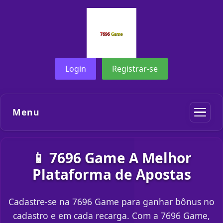
Login
Registrar-se
Menu
📱 7696 Game A Melhor
Plataforma de Apostas
Cadastre-se na 7696 Game para ganhar bônus no
cadastro e em cada recarga. Com a 7696 Game,