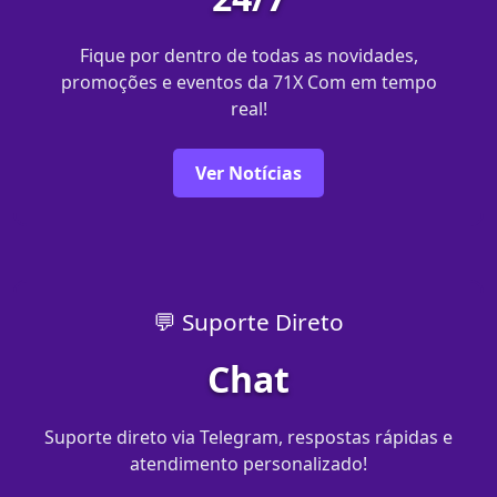
Fique por dentro de todas as novidades,
promoções e eventos da 71X Com em tempo
real!
Ver Notícias
💬 Suporte Direto
Chat
Suporte direto via Telegram, respostas rápidas e
atendimento personalizado!