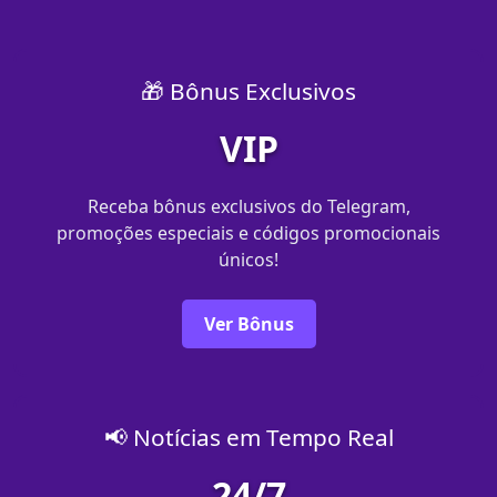
🎁 Bônus Exclusivos
VIP
Receba bônus exclusivos do Telegram,
promoções especiais e códigos promocionais
únicos!
Ver Bônus
📢 Notícias em Tempo Real
24/7