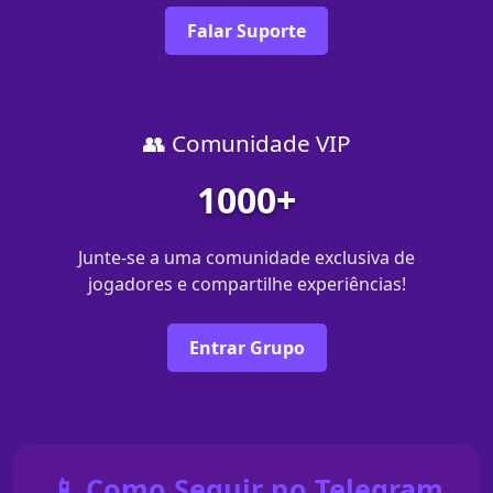
Falar Suporte
👥 Comunidade VIP
1000+
Junte-se a uma comunidade exclusiva de
jogadores e compartilhe experiências!
Entrar Grupo
📱 Como Seguir no Telegram