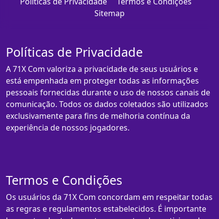
Políticas de Privacidade
Termos e Condições
Sitemap
Políticas de Privacidade
A 71X Com valoriza a privacidade de seus usuários e
está empenhada em proteger todas as informações
pessoais fornecidas durante o uso de nossos canais de
comunicação. Todos os dados coletados são utilizados
exclusivamente para fins de melhoria contínua da
experiência de nossos jogadores.
Termos e Condições
Os usuários da 71X Com concordam em respeitar todas
as regras e regulamentos estabelecidos. É importante