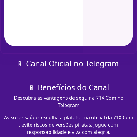
📱 Canal Oficial no Telegram!
📱 Benefícios do Canal
Descubra as vantagens de seguir a 71X Com no
Telegram
Aviso de saúde: escolha a plataforma oficial da 71X Com
, evite riscos de versões piratas, jogue com
responsabilidade e viva com alegria.