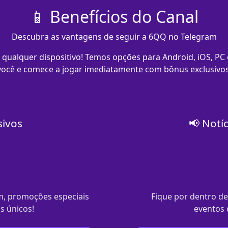
📱 Benefícios do Canal
Descubra as vantagens de seguir a 6QQ no Telegram
qualquer dispositivo! Temos opções para Android, iOS, PC
você e comece a jogar imediatamente com bônus exclusivos
sivos
📢 Notí
m, promoções especiais
Fique por dentro d
s únicos!
eventos 