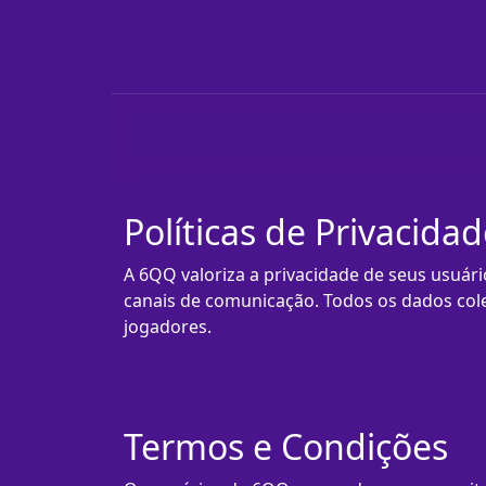
Políticas de Privacida
A 6QQ valoriza a privacidade de seus usuá
canais de comunicação. Todos os dados cole
jogadores.
Termos e Condições