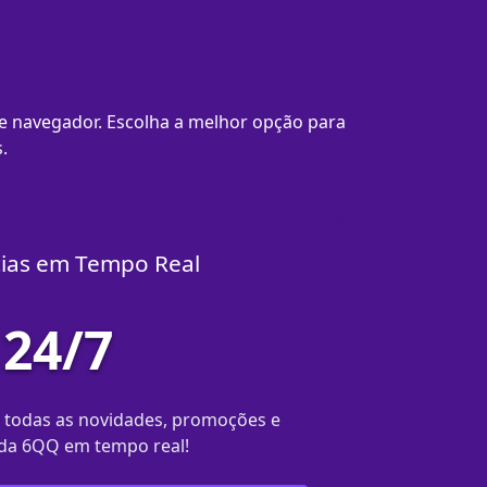
 e navegador. Escolha a melhor opção para
.
cias em Tempo Real
24/7
e todas as novidades, promoções e
da 6QQ em tempo real!