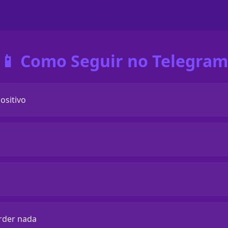
📱 Como Seguir no Telegram
ositivo
erder nada