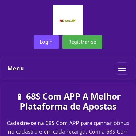
Login
Registrar-se
Menu
📱 68S Com APP A Melhor
Plataforma de Apostas
Cadastre-se na 68S Com APP para ganhar bônus
no cadastro e em cada recarga. Com a 68S Com