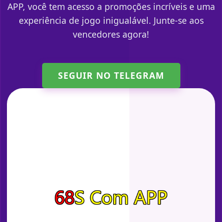
APP, você tem acesso a promoções incríveis e uma
experiência de jogo inigualável. Junte-se aos
vencedores agora!
SEGUIR NO TELEGRAM