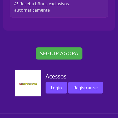
🎁 Receba bônus exclusivos
automaticamente
SEGUIR AGORA
Acessos
Login
Registrar-se