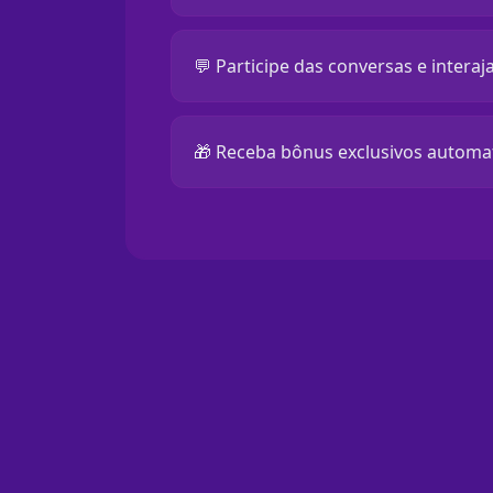
💬 Participe das conversas e interaj
🎁 Receba bônus exclusivos autom