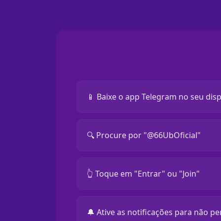
📱 Baixe o app Telegram no seu disp
🔍 Procure por "@66UbOficial"
👆 Toque em "Entrar" ou "Join"
🔔 Ative as notificações para não p