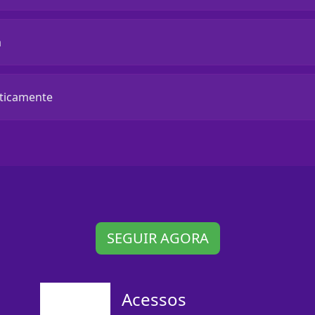
a
aticamente
SEGUIR AGORA
Acessos