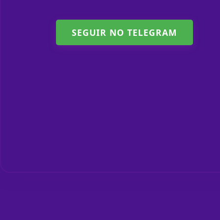
SEGUIR NO TELEGRAM