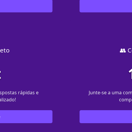
reto
👥 
t
espostas rápidas e
Junte-se a uma com
lizado!
compa
e