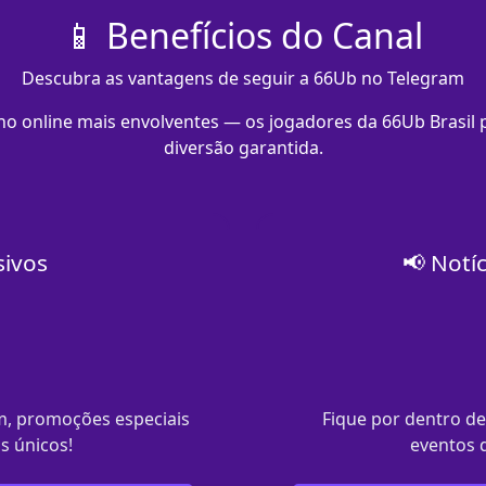
📱 Benefícios do Canal
Descubra as vantagens de seguir a 66Ub no Telegram
o online mais envolventes — os jogadores da 66Ub Brasil 
diversão garantida.
sivos
📢 Notí
m, promoções especiais
Fique por dentro d
s únicos!
eventos 