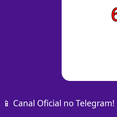
📱 Canal Oficial no Telegram!