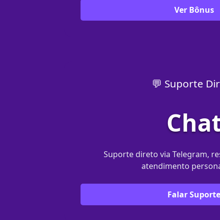
Ver Bônus
💬 Suporte Di
Cha
Suporte direto via Telegram, r
atendimento persona
Falar Suport