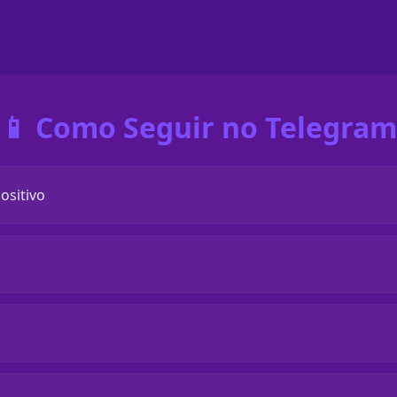
📱 Como Seguir no Telegram
ositivo