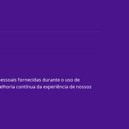
essoais fornecidas durante o uso de
elhoria contínua da experiência de nossos