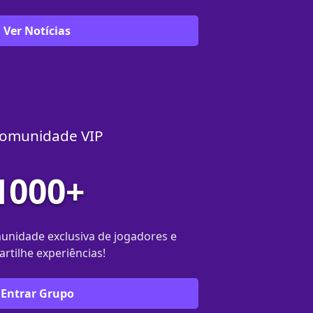
Ver Notícias
Comunidade VIP
1000+
unidade exclusiva de jogadores e
rtilhe experiências!
Entrar Grupo