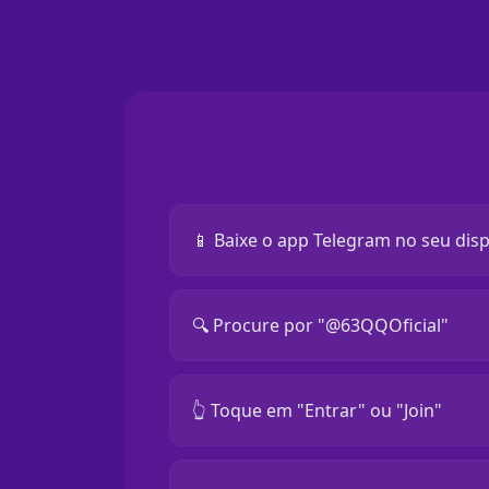
📱 Baixe o app Telegram no seu disp
🔍 Procure por "@63QQOficial"
👆 Toque em "Entrar" ou "Join"