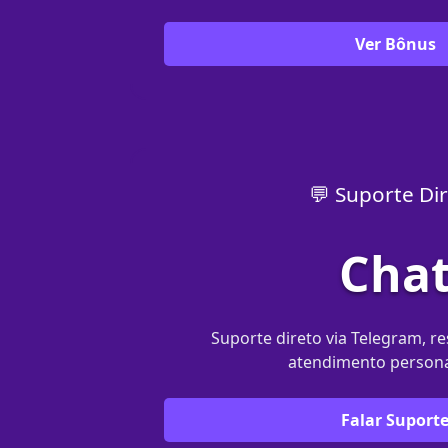
Ver Bônus
💬 Suporte Di
Cha
Suporte direto via Telegram, r
atendimento persona
Falar Suport