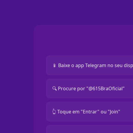
📱 Baixe o app Telegram no seu disp
🔍 Procure por "@615BraOficial"
👆 Toque em "Entrar" ou "Join"