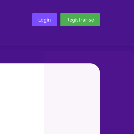
Login
Registrar-se