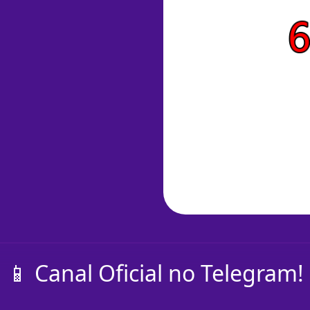
📱 Canal Oficial no Telegram!