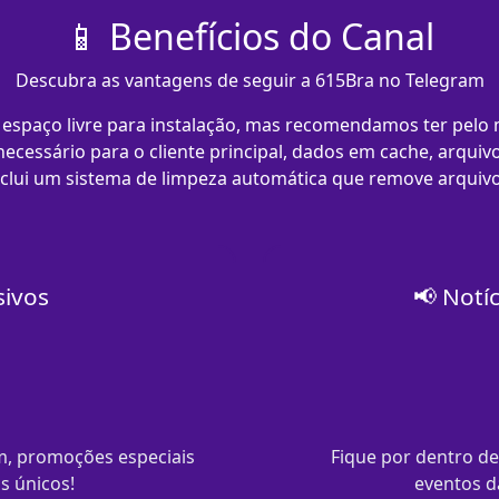
📱 Benefícios do Canal
Descubra as vantagens de seguir a 615Bra no Telegram
 espaço livre para instalação, mas recomendamos ter pelo 
essário para o cliente principal, dados em cache, arquivo
inclui um sistema de limpeza automática que remove arquiv
sivos
📢 Notí
m, promoções especiais
Fique por dentro d
s únicos!
eventos d