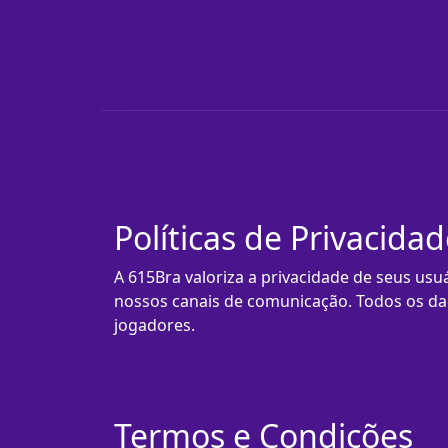
Políticas de Privacida
A 615Bra valoriza a privacidade de seus us
nossos canais de comunicação. Todos os dad
jogadores.
Termos e Condições