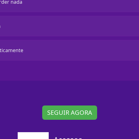
erder nada
a
aticamente
SEGUIR AGORA