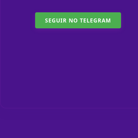
SEGUIR NO TELEGRAM