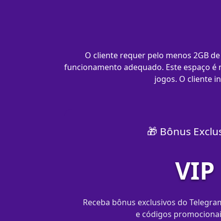
O cliente requer pelo menos 2GB de
funcionamento adequado. Este espaço é nec
jogos. O cliente 
🎁 Bônus Exclu
VIP
Receba bônus exclusivos do Telegra
e códigos promocionai