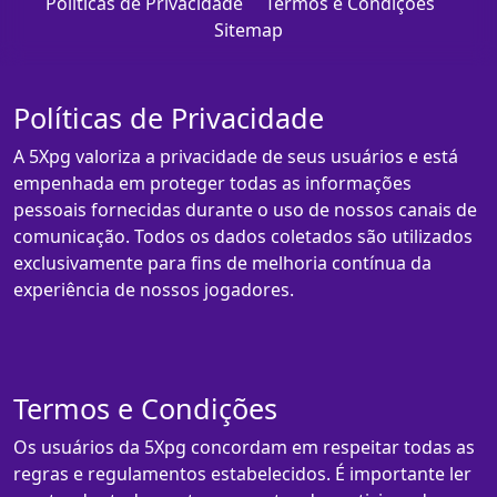
Políticas de Privacidade
Termos e Condições
Sitemap
Políticas de Privacidade
A 5Xpg valoriza a privacidade de seus usuários e está
empenhada em proteger todas as informações
pessoais fornecidas durante o uso de nossos canais de
comunicação. Todos os dados coletados são utilizados
exclusivamente para fins de melhoria contínua da
experiência de nossos jogadores.
Termos e Condições
Os usuários da 5Xpg concordam em respeitar todas as
regras e regulamentos estabelecidos. É importante ler