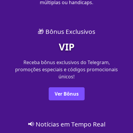
múltiplas ou handicaps.
🎁 Bônus Exclusivos
VIP
Receba bônus exclusivos do Telegram,
promoções especiais e códigos promocionais
únicos!
Ver Bônus
📢 Notícias em Tempo Real