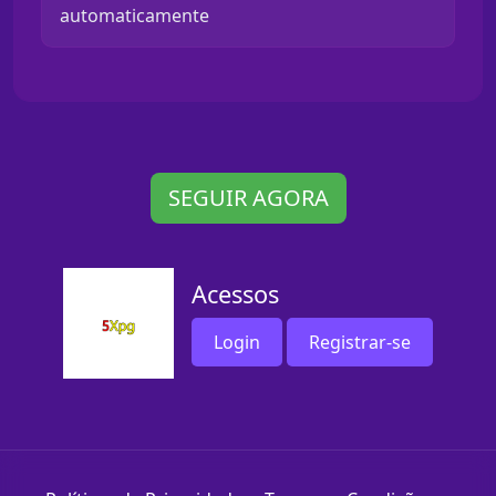
automaticamente
SEGUIR AGORA
Acessos
Login
Registrar-se