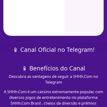
📱 Canal Oficial no Telegram!
📱 Benefícios do Canal
Descubra as vantagens de seguir a 5HHh.Com no
Telegram
A 5HHh.Com é um cassino extremamente popular, com
diversos jogos de entretenimento no plataforma
5HHh.Com Brasil , cheios de diversão e prêmios