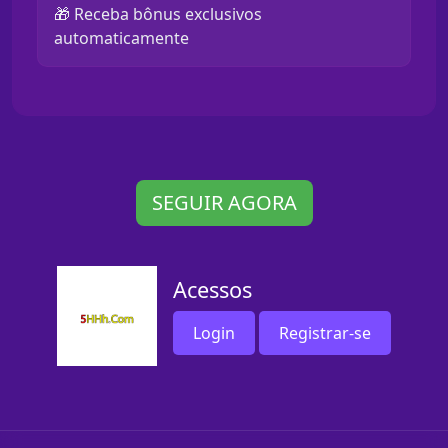
🎁 Receba bônus exclusivos
automaticamente
SEGUIR AGORA
Acessos
Login
Registrar-se