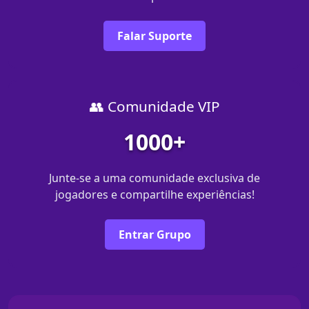
Falar Suporte
👥 Comunidade VIP
1000+
Junte-se a uma comunidade exclusiva de
jogadores e compartilhe experiências!
Entrar Grupo