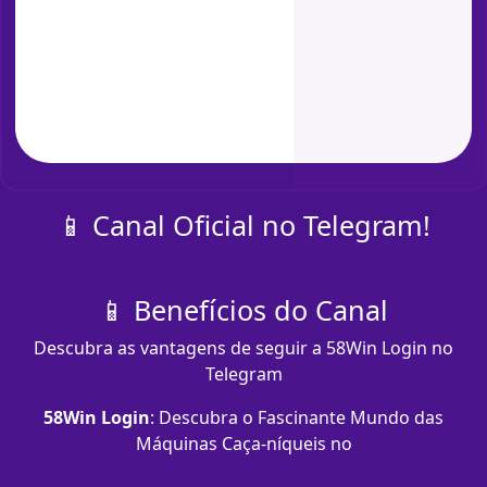
📱 Canal Oficial no Telegram!
📱 Benefícios do Canal
Descubra as vantagens de seguir a 58Win Login no
Telegram
58Win Login
: Descubra o Fascinante Mundo das
Máquinas Caça-níqueis no