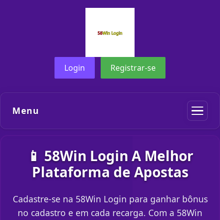
Login
Registrar-se
Menu
📱 58Win Login A Melhor
Plataforma de Apostas
Cadastre-se na 58Win Login para ganhar bônus
no cadastro e em cada recarga. Com a 58Win