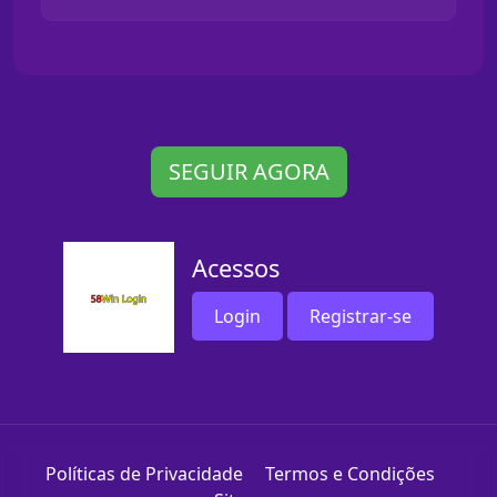
SEGUIR AGORA
Acessos
Login
Registrar-se
Políticas de Privacidade
Termos e Condições