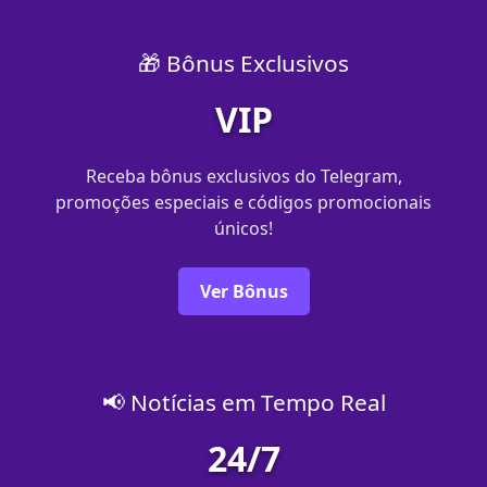
🎁 Bônus Exclusivos
VIP
Receba bônus exclusivos do Telegram,
promoções especiais e códigos promocionais
únicos!
Ver Bônus
📢 Notícias em Tempo Real
24/7