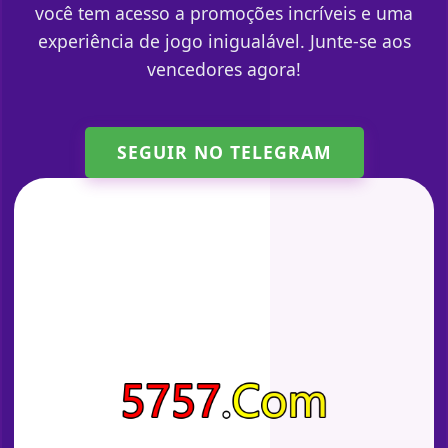
você tem acesso a promoções incríveis e uma
experiência de jogo inigualável. Junte-se aos
vencedores agora!
SEGUIR NO TELEGRAM