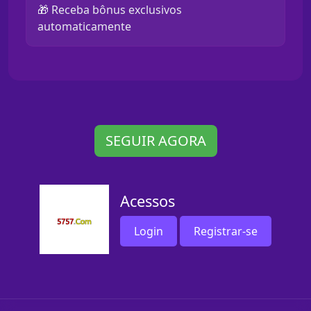
🎁 Receba bônus exclusivos
automaticamente
SEGUIR AGORA
Acessos
Login
Registrar-se