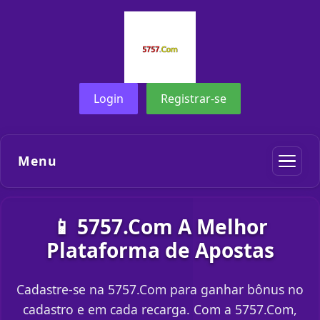
Login
Registrar-se
Menu
📱 5757.Com A Melhor
Plataforma de Apostas
Cadastre-se na 5757.Com para ganhar bônus no
cadastro e em cada recarga. Com a 5757.Com,