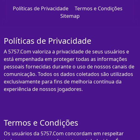
Políticas de Privacidade
Termos e Condições
Sitemap
Políticas de Privacidade
A 5757.Com valoriza a privacidade de seus usuários e
está empenhada em proteger todas as informações
pessoais fornecidas durante o uso de nossos canais de
comunicação. Todos os dados coletados são utilizados
exclusivamente para fins de melhoria contínua da
experiência de nossos jogadores.
Termos e Condições
Os usuários da 5757.Com concordam em respeitar