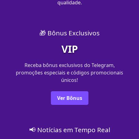
qualidade.
🎁 Bônus Exclusivos
VIP
Receba bônus exclusivos do Telegram,
promoções especiais e códigos promocionais
únicos!
Ver Bônus
📢 Notícias em Tempo Real