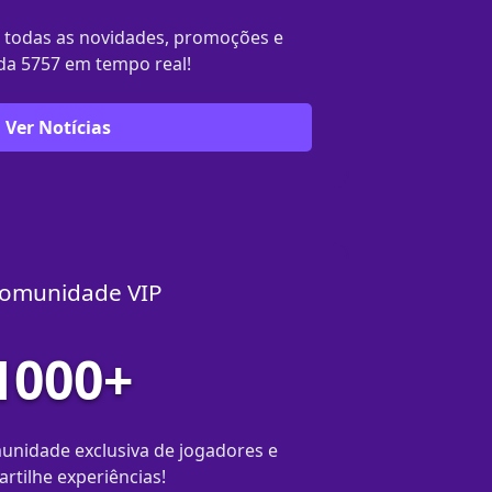
e todas as novidades, promoções e
da 5757 em tempo real!
Ver Notícias
Comunidade VIP
1000+
unidade exclusiva de jogadores e
rtilhe experiências!