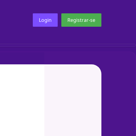
Login
Registrar-se