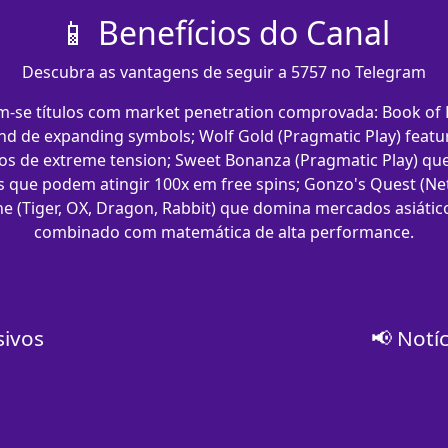
📱 Benefícios do Canal
Descubra as vantagens de seguir a 5757 no Telegram
m-se títulos com market penetration comprovada: Book of D
nd de expanding symbols; Wolf Gold (Pragmatic Play) featuri
 de extreme tension; Sweet Bonanza (Pragmatic Play) que
s que podem atingir 100x em free spins; Gonzo's Quest (Ne
une (Tiger, OX, Dragon, Rabbit) que domina mercados asiátic
combinado com matemática de alta performance.
sivos
📢 Notí