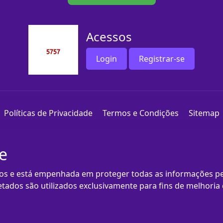
Acessos
Login
Registrar-se
Políticas de Privacidade
Termos e Condições
Sitemap
de
rios e está empenhada em proteger todas as informações p
tados são utilizados exclusivamente para fins de melhoria