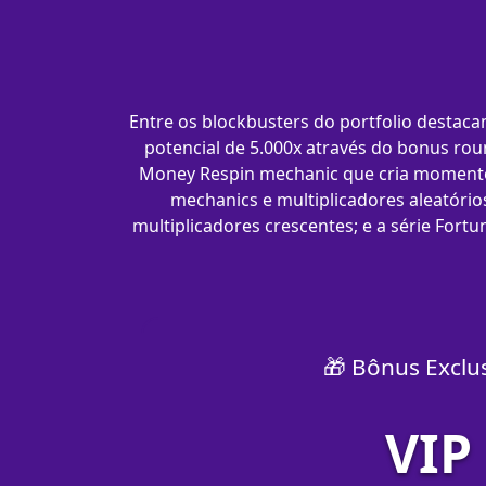
Entre os blockbusters do portfolio destaca
potencial de 5.000x através do bonus rou
Money Respin mechanic que cria momentos
mechanics e multiplicadores aleatório
multiplicadores crescentes; e a série Fort
🎁 Bônus Exclu
VIP