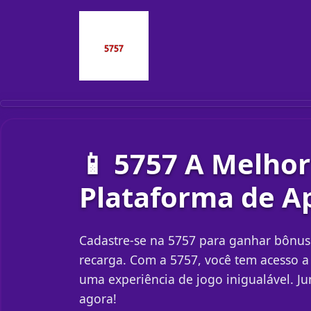
📱 5757 A Melhor
Plataforma de A
Cadastre-se na 5757 para ganhar bônus
recarga. Com a 5757, você tem acesso a
uma experiência de jogo inigualável. J
agora!