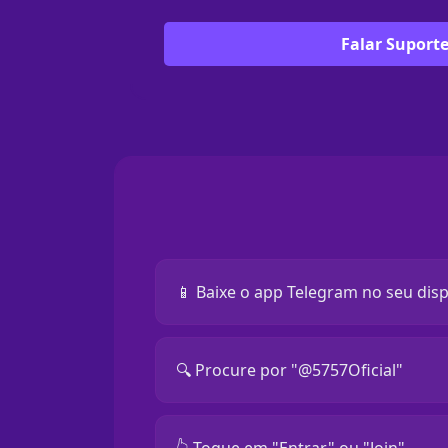
Falar Suport
📱 Baixe o app Telegram no seu disp
🔍 Procure por "@5757Oficial"