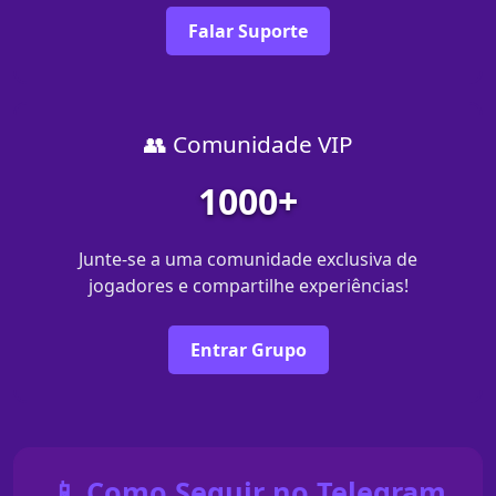
Falar Suporte
👥 Comunidade VIP
1000+
Junte-se a uma comunidade exclusiva de
jogadores e compartilhe experiências!
Entrar Grupo
📱 Como Seguir no Telegram