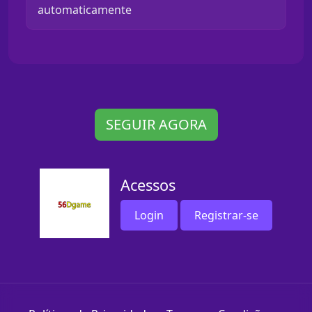
automaticamente
SEGUIR AGORA
Acessos
Login
Registrar-se