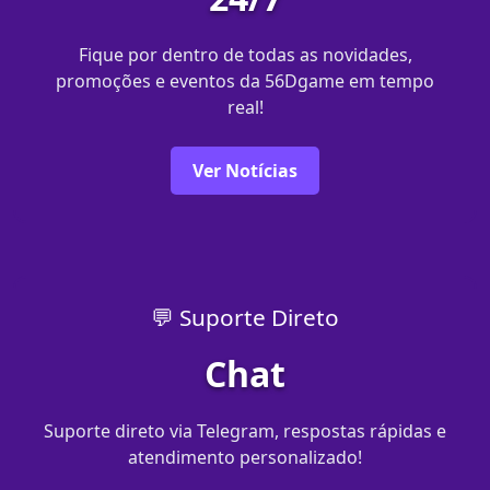
Fique por dentro de todas as novidades,
promoções e eventos da 56Dgame em tempo
real!
Ver Notícias
💬 Suporte Direto
Chat
Suporte direto via Telegram, respostas rápidas e
atendimento personalizado!