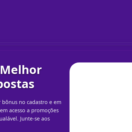
 Melhor
postas
r bônus no cadastro e em
 tem acesso a promoções
ualável. Junte-se aos