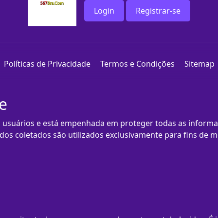
Login
Registrar-se
Políticas de Privacidade
Termos e Condições
Sitemap
de
us usuários e está empenhada em proteger todas as informa
os coletados são utilizados exclusivamente para fins de m