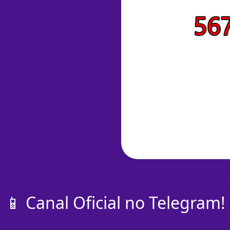
📱 Canal Oficial no Telegram!