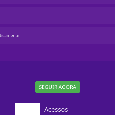
a
aticamente
SEGUIR AGORA
Acessos