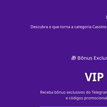
Descubra o que torna a categoria Cassino
🎁 Bônus Exclu
VIP
Receba bônus exclusivos do Telegra
e códigos promocionai