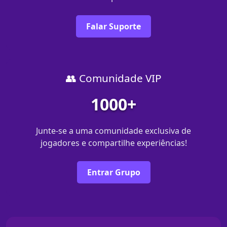
Falar Suporte
👥 Comunidade VIP
1000+
Junte-se a uma comunidade exclusiva de
jogadores e compartilhe experiências!
Entrar Grupo