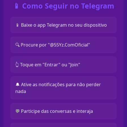
📱 Como Seguir no Telegram
📱 Baixe o app Telegram no seu dispositivo
🔍 Procure por "@55Yz.ComOficial"
👆 Toque em "Entrar" ou "Join"
🔔 Ative as notificações para não perder
nada
💬 Participe das conversas e interaja