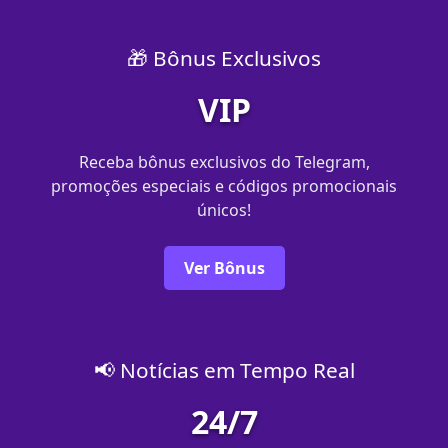
🎁 Bônus Exclusivos
VIP
Receba bônus exclusivos do Telegram,
promoções especiais e códigos promocionais
únicos!
Ver Bônus
📢 Notícias em Tempo Real
24/7