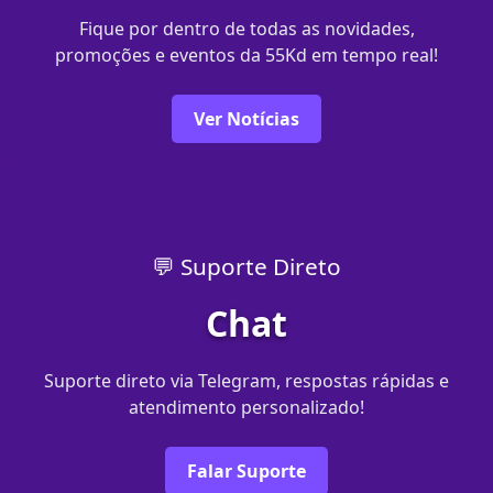
Fique por dentro de todas as novidades,
promoções e eventos da 55Kd em tempo real!
Ver Notícias
💬 Suporte Direto
Chat
Suporte direto via Telegram, respostas rápidas e
atendimento personalizado!
Falar Suporte