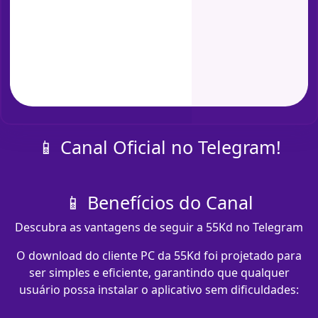
📱 Canal Oficial no Telegram!
📱 Benefícios do Canal
Descubra as vantagens de seguir a 55Kd no Telegram
O download do cliente PC da 55Kd foi projetado para
ser simples e eficiente, garantindo que qualquer
usuário possa instalar o aplicativo sem dificuldades: