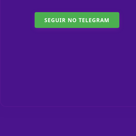
SEGUIR NO TELEGRAM