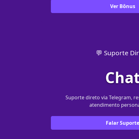
Ver Bônus
💬 Suporte Di
Cha
Suporte direto via Telegram, r
atendimento persona
Falar Suport