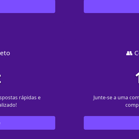
reto
👥 
t
espostas rápidas e
Junte-se a uma com
lizado!
compa
e