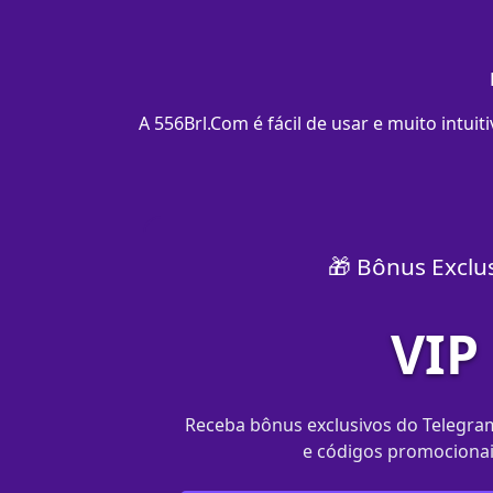
A 556Brl.Com é fácil de usar e muito intui
🎁 Bônus Exclu
VIP
Receba bônus exclusivos do Telegra
e códigos promocionai