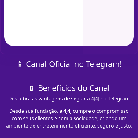
📱 Canal Oficial no Telegram!
📱 Benefícios do Canal
Descubra as vantagens de seguir a 4J4J no Telegram
Desde sua fundação, a 4J4J cumpre o compromisso
com seus clientes e com a sociedade, criando um
ambiente de entretenimento eficiente, seguro e justo.