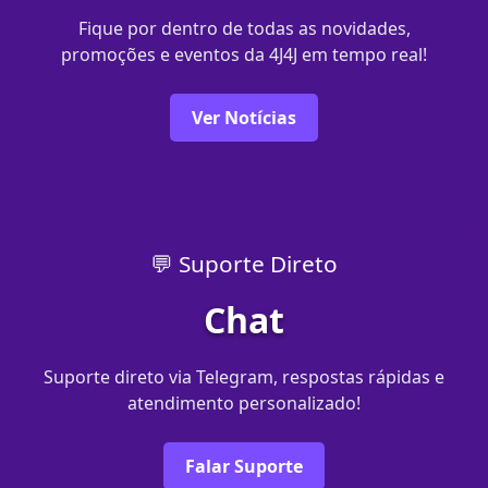
Fique por dentro de todas as novidades,
promoções e eventos da 4J4J em tempo real!
Ver Notícias
💬 Suporte Direto
Chat
Suporte direto via Telegram, respostas rápidas e
atendimento personalizado!
Falar Suporte