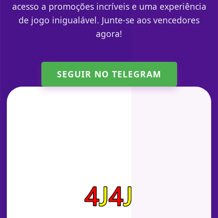
acesso a promoções incríveis e uma experiência
de jogo inigualável. Junte-se aos vencedores
agora!
SEGUIR NO TELEGRAM