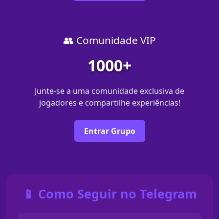
👥 Comunidade VIP
1000+
Junte-se a uma comunidade exclusiva de
jogadores e compartilhe experiências!
Entrar Grupo
📱 Como Seguir no Telegram