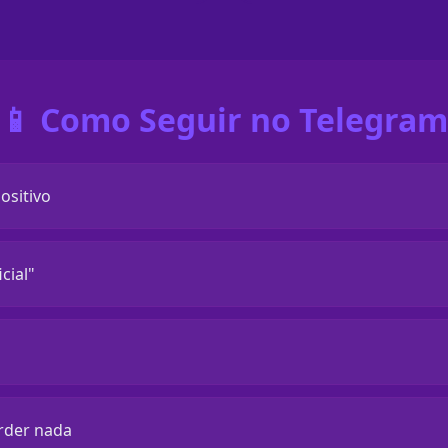
📱 Como Seguir no Telegram
ositivo
cial"
erder nada