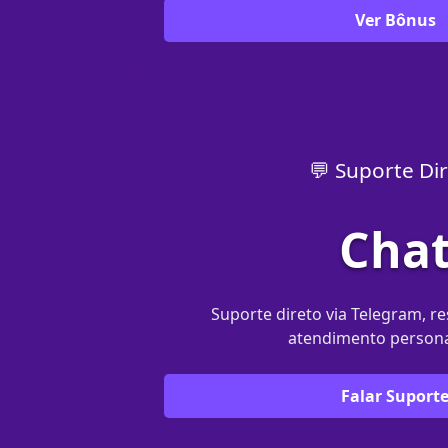
Ver Bônus
💬 Suporte Di
Cha
Suporte direto via Telegram, r
atendimento persona
Falar Suport