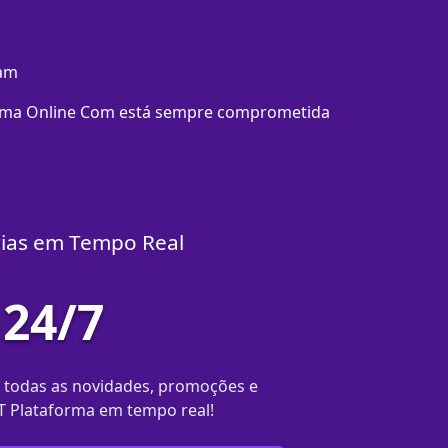
ram
aforma Online Com está sempre comprometida
cias em Tempo Real
24/7
e todas as novidades, promoções e
T Plataforma em tempo real!