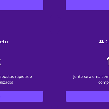
reto
👥 
t
espostas rápidas e
Junte-se a uma com
lizado!
compa
e