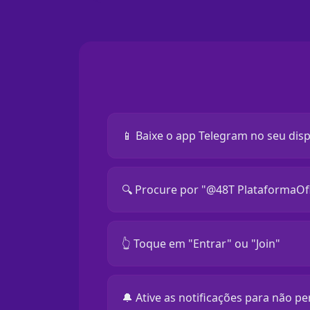
📱 Baixe o app Telegram no seu disp
🔍 Procure por "@48T PlataformaOfi
👆 Toque em "Entrar" ou "Join"
🔔 Ative as notificações para não p