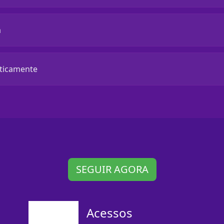
a
aticamente
SEGUIR AGORA
Acessos