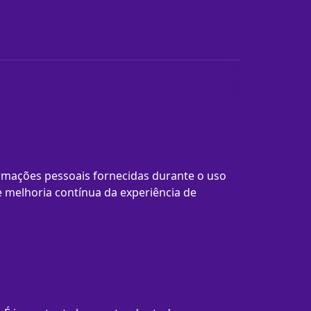
ormações pessoais fornecidas durante o uso
e melhoria contínua da experiência de