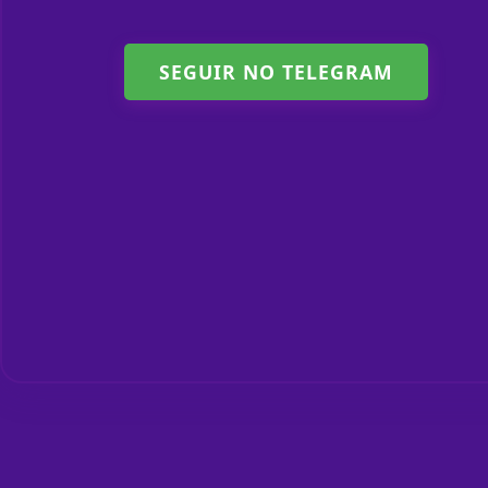
SEGUIR NO TELEGRAM