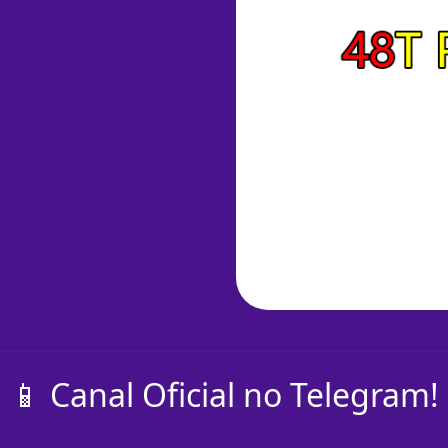
📱 Canal Oficial no Telegram!