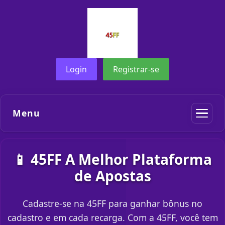
Login
Registrar-se
Menu
📱 45FF A Melhor Plataforma
de Apostas
Cadastre-se na 45FF para ganhar bônus no
cadastro e em cada recarga. Com a 45FF, você tem