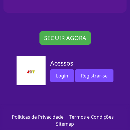
SEGUIR AGORA
Acessos
Login
Registrar-se
Políticas de Privacidade
Termos e Condições
Sitemap