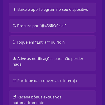
📱 Baixe o app Telegram no seu dispositivo
🔍 Procure por "@456ROficial"
👆 Toque em "Entrar" ou "Join"
🔔 Ative as notificações para não perder
nada
💬 Participe das conversas e interaja
🎁 Receba bônus exclusivos
automaticamente