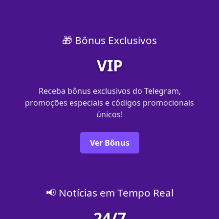
🎁 Bônus Exclusivos
VIP
Receba bônus exclusivos do Telegram,
promoções especiais e códigos promocionais
únicos!
Ver Bônus
📢 Notícias em Tempo Real
24/7