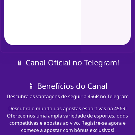
📱 Canal Oficial no Telegram!
📱 Benefícios do Canal
Descubra as vantagens de seguir a 456R no Telegram
Descubra o mundo das apostas esportivas na 456R!
Oferecemos uma ampla variedade de esportes, odds
competitivas e apostas ao vivo. Registre-se agora e
comece a apostar com bônus exclusivos!