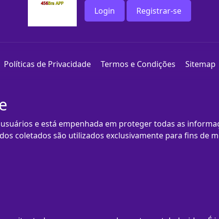
Login
Registrar-se
Políticas de Privacidade
Termos e Condições
Sitemap
de
s usuários e está empenhada em proteger todas as informa
os coletados são utilizados exclusivamente para fins de m