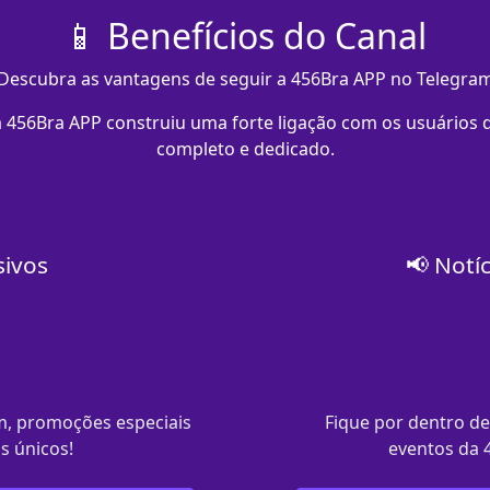
📱 Benefícios do Canal
Descubra as vantagens de seguir a 456Bra APP no Telegra
a 456Bra APP construiu uma forte ligação com os usuários d
completo e dedicado.
sivos
📢 Notí
m, promoções especiais
Fique por dentro d
s únicos!
eventos da 