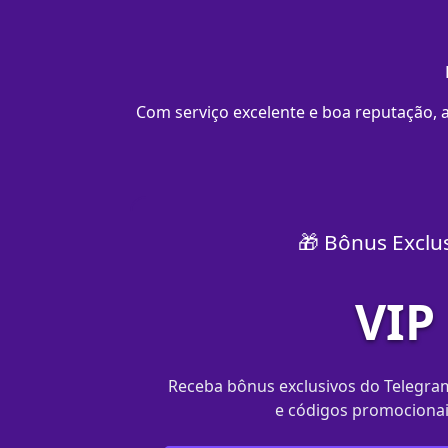
Com serviço excelente e boa reputação, 
🎁 Bônus Exclu
VIP
Receba bônus exclusivos do Telegra
e códigos promocionai