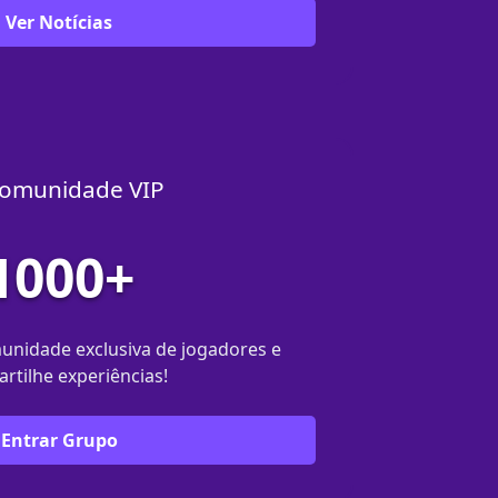
Ver Notícias
Comunidade VIP
1000+
unidade exclusiva de jogadores e
rtilhe experiências!
Entrar Grupo