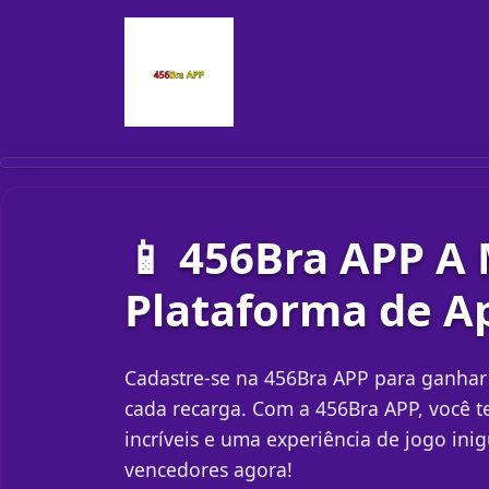
📱 456Bra APP A
Plataforma de A
Cadastre-se na 456Bra APP para ganhar
cada recarga. Com a 456Bra APP, você 
incríveis e uma experiência de jogo inig
vencedores agora!