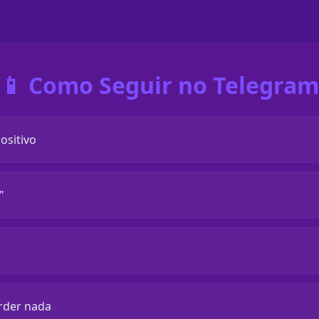
📱 Como Seguir no Telegram
ositivo
"
erder nada