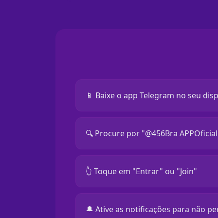
📱 Baixe o app Telegram no seu disp
🔍 Procure por "@456Bra APPOficial
👆 Toque em "Entrar" ou "Join"
🔔 Ative as notificações para não p