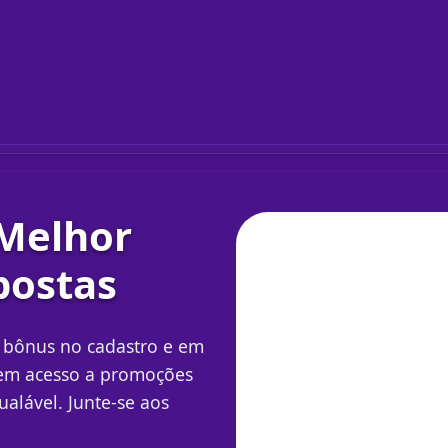
 Melhor
postas
 bônus no cadastro e em
tem acesso a promoções
ualável. Junte-se aos