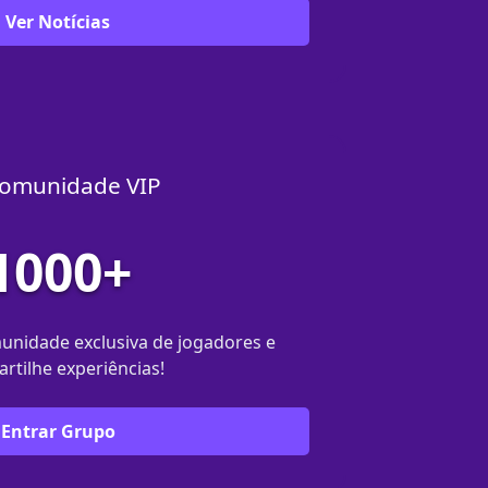
Ver Notícias
Comunidade VIP
1000+
unidade exclusiva de jogadores e
rtilhe experiências!
Entrar Grupo