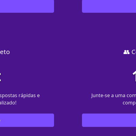
reto
👥 
t
espostas rápidas e
Junte-se a uma com
lizado!
compa
e