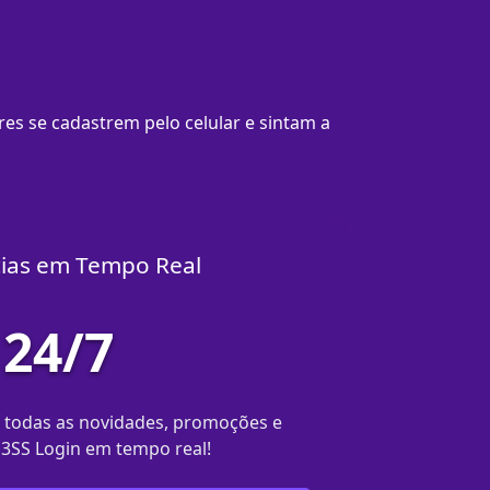
res se cadastrem pelo celular e sintam a
cias em Tempo Real
24/7
e todas as novidades, promoções e
 3SS Login em tempo real!