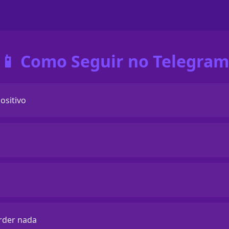
📱 Como Seguir no Telegram
ositivo
erder nada