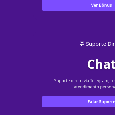
Ver Bônus
💬 Suporte Di
Cha
Suporte direto via Telegram, r
atendimento persona
Falar Suport