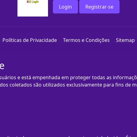
Login
Registrar-se
Políticas de Privacidade
Termos e Condições
Sitemap
de
 usuários e está empenhada em proteger todas as informaçõ
os coletados são utilizados exclusivamente para fins de m