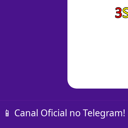
📱 Canal Oficial no Telegram!