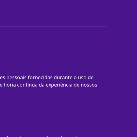
es pessoais fornecidas durante o uso de
elhoria contínua da experiência de nossos