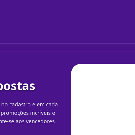
postas
 no cadastro e em cada
 promoções incríveis e
unte-se aos vencedores