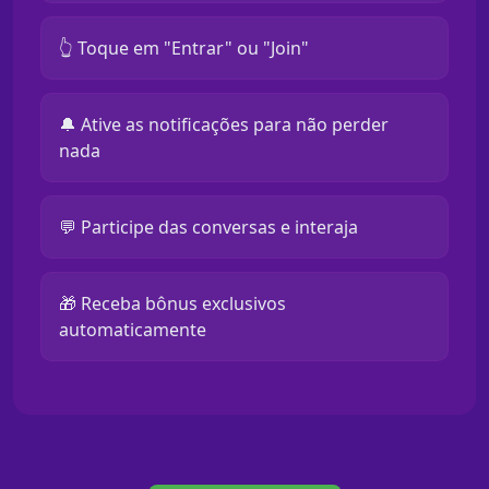
👆 Toque em "Entrar" ou "Join"
🔔 Ative as notificações para não perder
nada
💬 Participe das conversas e interaja
🎁 Receba bônus exclusivos
automaticamente