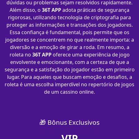
dúvidas ou problemas sejam resolvidos rapidamente.
Além disso, o
36T APP
adota práticas de segurança
rigorosas, utilizando tecnologia de criptografia para
proteger as informações e transações dos jogadores.
Essa confiança é fundamental, pois permite que os
jogadores se concentrem no que realmente importa: a
diversão e a emoção de girar a roda. Em resumo, a
roleta no
36T APP
oferece uma experiência de jogo
envolvente e emocionante, com a certeza de que a
segurança e a satisfação do jogador estão em primeiro
lugar. Para aqueles que buscam emoção e desafios, a
roleta é uma escolha imperdível no repertório de jogos
de um cassino online.
🎁 Bônus Exclusivos
VIP