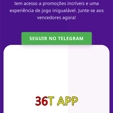
tem acesso a promoções incríveis e uma
experiência de jogo inigualável. Junte-se aos
vencedores agora!
SEGUIR NO TELEGRAM