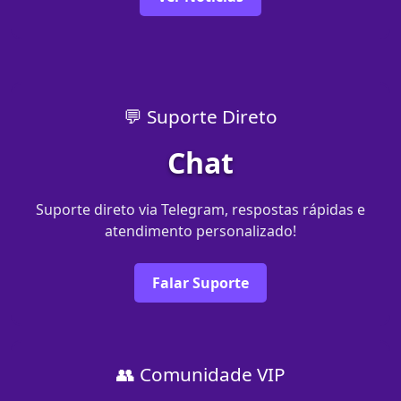
💬 Suporte Direto
Chat
Suporte direto via Telegram, respostas rápidas e
atendimento personalizado!
Falar Suporte
👥 Comunidade VIP