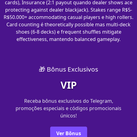
cards), Insurance (2:1 payout quando dealer shows ace
protecting against dealer blackjack). Stakes range R$5-
R$50.000+ accommodating casual players e high rollers.
Card counting é theoretically possible mas multi-deck
shoes (6-8 decks) e frequent shuffles mitigate
effectiveness, mantendo balanced gameplay.
🎁 Bônus Exclusivos
VIP
Receba bônus exclusivos do Telegram,
promoções especiais e códigos promocionais
únicos!
Ver Bônus