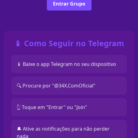
Entrar Grupo
📱 Como Seguir no Telegram
📱 Baixe o app Telegram no seu dispositivo
🔍 Procure por "@34X.ComOficial"
👆 Toque em "Entrar" ou "Join"
🔔 Ative as notificações para não perder
nada