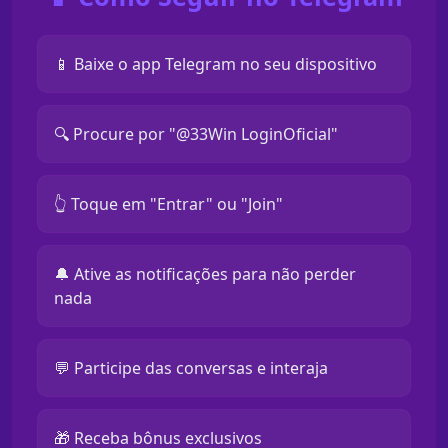
📱 Baixe o app Telegram no seu dispositivo
🔍 Procure por "@33Win LoginOficial"
👆 Toque em "Entrar" ou "Join"
🔔 Ative as notificações para não perder
nada
💬 Participe das conversas e interaja
🎁 Receba bônus exclusivos