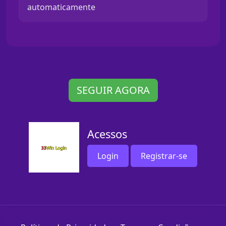
automaticamente
SEGUIR AGORA
Acessos
Login
Registrar-se