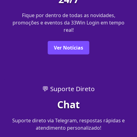
Fique por dentro de todas as novidades,
promoções e eventos da 33Win Login em tempo
real!
Ver Notícias
💬 Suporte Direto
Chat
Suporte direto via Telegram, respostas rápidas e
atendimento personalizado!