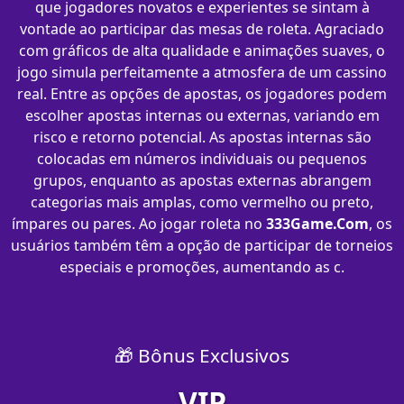
que jogadores novatos e experientes se sintam à
vontade ao participar das mesas de roleta. Agraciado
com gráficos de alta qualidade e animações suaves, o
jogo simula perfeitamente a atmosfera de um cassino
real. Entre as opções de apostas, os jogadores podem
escolher apostas internas ou externas, variando em
risco e retorno potencial. As apostas internas são
colocadas em números individuais ou pequenos
grupos, enquanto as apostas externas abrangem
categorias mais amplas, como vermelho ou preto,
ímpares ou pares. Ao jogar roleta no
333Game.Com
, os
usuários também têm a opção de participar de torneios
especiais e promoções, aumentando as c.
🎁 Bônus Exclusivos
VIP