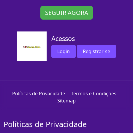
SEGUIR AGORA
Acessos
Login
Registrar-se
Políticas de Privacidade
Termos e Condições
Sitemap
Políticas de Privacidade