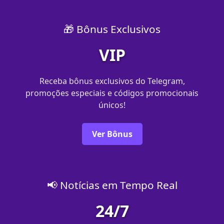
🎁 Bônus Exclusivos
VIP
Receba bônus exclusivos do Telegram,
promoções especiais e códigos promocionais
únicos!
Ver Bônus
📢 Notícias em Tempo Real
24/7