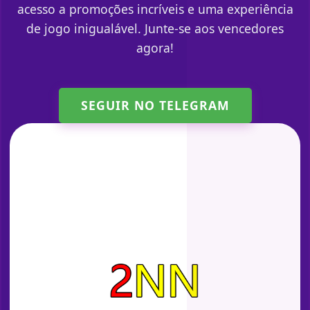
acesso a promoções incríveis e uma experiência
de jogo inigualável. Junte-se aos vencedores
agora!
SEGUIR NO TELEGRAM