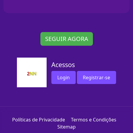
SEGUIR AGORA
Acessos
Login
Registrar-se
Políticas de Privacidade
Termos e Condições
Sitemap