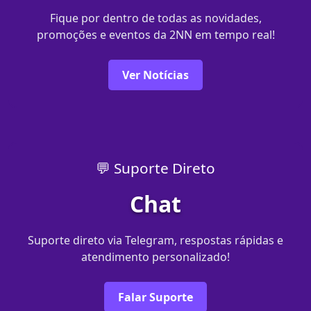
Fique por dentro de todas as novidades,
promoções e eventos da 2NN em tempo real!
Ver Notícias
💬 Suporte Direto
Chat
Suporte direto via Telegram, respostas rápidas e
atendimento personalizado!
Falar Suporte