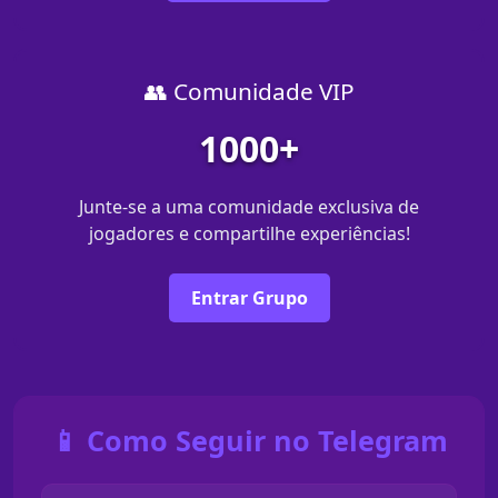
👥 Comunidade VIP
1000+
Junte-se a uma comunidade exclusiva de
jogadores e compartilhe experiências!
Entrar Grupo
📱 Como Seguir no Telegram