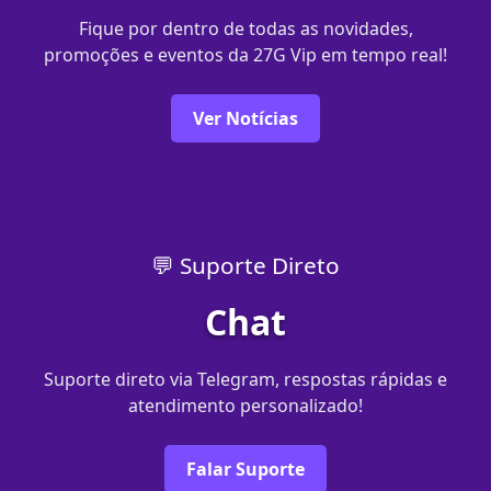
Fique por dentro de todas as novidades,
promoções e eventos da 27G Vip em tempo real!
Ver Notícias
💬 Suporte Direto
Chat
Suporte direto via Telegram, respostas rápidas e
atendimento personalizado!
Falar Suporte