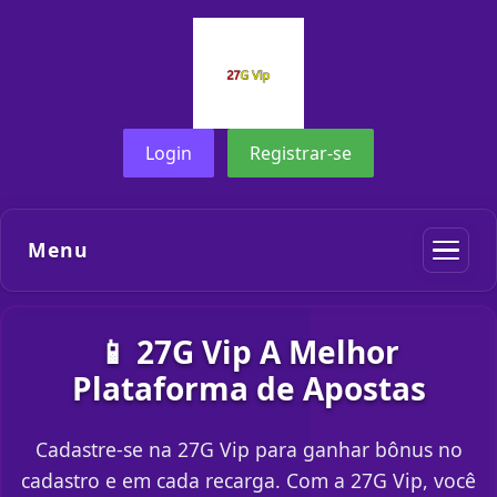
Login
Registrar-se
Menu
📱 27G Vip A Melhor
Plataforma de Apostas
Cadastre-se na 27G Vip para ganhar bônus no
cadastro e em cada recarga. Com a 27G Vip, você