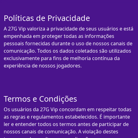
Políticas de Privacidade
A 27G Vip valoriza a privacidade de seus usuários e está
empenhada em proteger todas as informações
pessoais fornecidas durante o uso de nossos canais de
comunicação. Todos os dados coletados são utilizados
exclusivamente para fins de melhoria contínua da
experiência de nossos jogadores.
Termos e Condições
Os usuários da 27G Vip concordam em respeitar todas
as regras e regulamentos estabelecidos. É importante
ler e entender todos os termos antes de participar de
nossos canais de comunicação. A violação destes