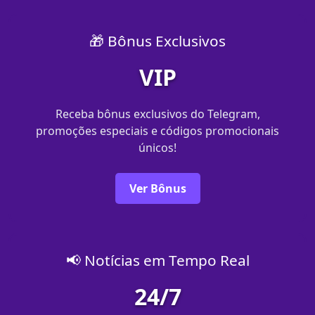
🎁 Bônus Exclusivos
VIP
Receba bônus exclusivos do Telegram,
promoções especiais e códigos promocionais
únicos!
Ver Bônus
📢 Notícias em Tempo Real
24/7