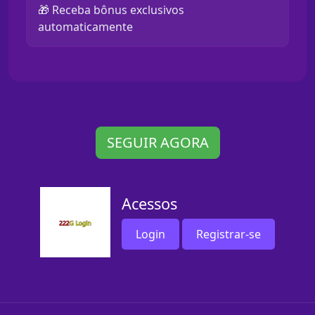
🎁 Receba bônus exclusivos
automaticamente
SEGUIR AGORA
Acessos
Login
Registrar-se