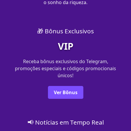
o sonho da riqueza.
🎁 Bônus Exclusivos
VIP
Receba bônus exclusivos do Telegram,
promoções especiais e códigos promocionais
únicos!
Ver Bônus
📢 Notícias em Tempo Real