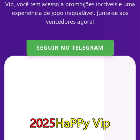
Vip, você tem acesso a promoções incríveis e uma
experiência de jogo inigualável. Junte-se aos
vencedores agora!
SEGUIR NO TELEGRAM