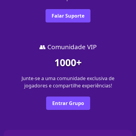
Falar Suporte
👥 Comunidade VIP
1000+
Junte-se a uma comunidade exclusiva de
jogadores e compartilhe experiências!
Entrar Grupo