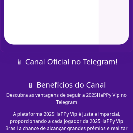
📱 Canal Oficial no Telegram!
📱 Benefícios do Canal
Descubra as vantagens de seguir a 2025HaPPy Vip no
Telegram
A plataforma 2025HaPPy Vip é justa e imparcial,
proporcionando a cada jogador da 2025HaPPy Vip
Brasil a chance de alcançar grandes prêmios e realizar