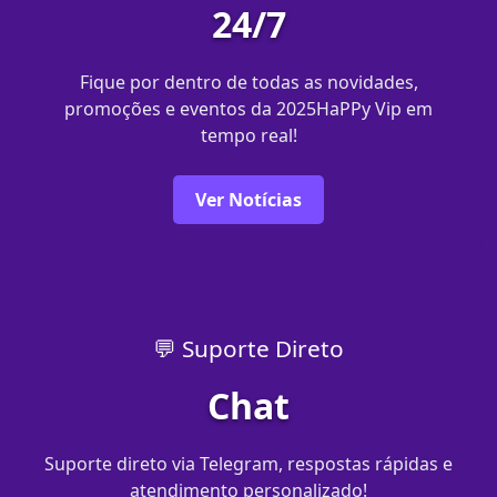
24/7
Fique por dentro de todas as novidades,
promoções e eventos da 2025HaPPy Vip em
tempo real!
Ver Notícias
💬 Suporte Direto
Chat
Suporte direto via Telegram, respostas rápidas e
atendimento personalizado!