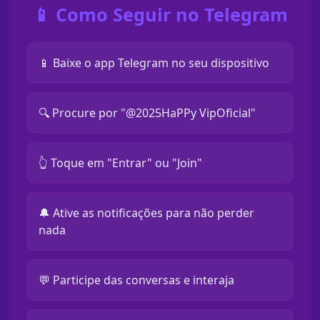
📱 Como Seguir no Telegram
📱 Baixe o app Telegram no seu dispositivo
🔍 Procure por "@2025HaPPy VipOficial"
👆 Toque em "Entrar" ou "Join"
🔔 Ative as notificações para não perder
nada
💬 Participe das conversas e interaja