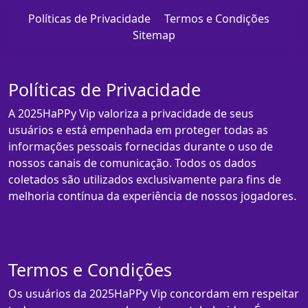
Políticas de Privacidade
Termos e Condições
Sitemap
Políticas de Privacidade
A 2025HaPPy Vip valoriza a privacidade de seus
usuários e está empenhada em proteger todas as
informações pessoais fornecidas durante o uso de
nossos canais de comunicação. Todos os dados
coletados são utilizados exclusivamente para fins de
melhoria contínua da experiência de nossos jogadores.
Termos e Condições
Os usuários da 2025HaPPy Vip concordam em respeitar