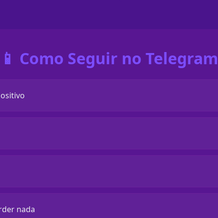
📱 Como Seguir no Telegram
ositivo
erder nada