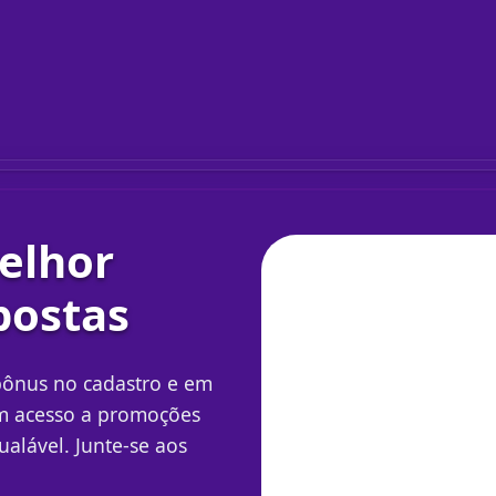
elhor
postas
bônus no cadastro e em
em acesso a promoções
ualável. Junte-se aos