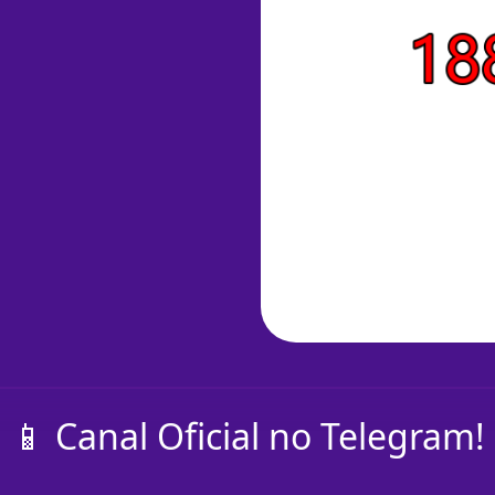
📱 Canal Oficial no Telegram!