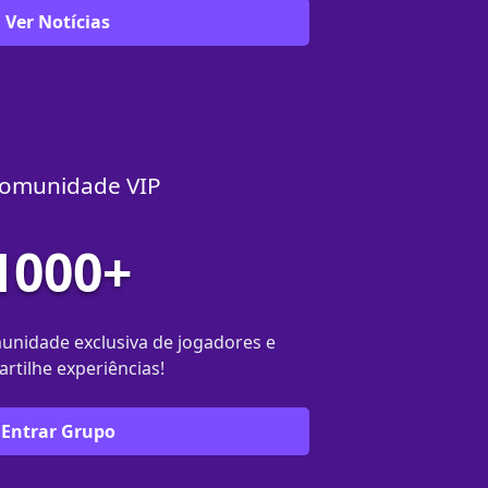
Ver Notícias
Comunidade VIP
1000+
unidade exclusiva de jogadores e
rtilhe experiências!
Entrar Grupo