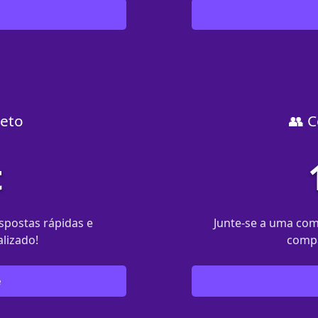
reto
👥 
t
espostas rápidas e
Junte-se a uma com
lizado!
compa
e