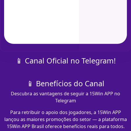
📱 Canal Oficial no Telegram!
📱 Benefícios do Canal
Descubra as vantagens de seguir a 15Win APP no
Telegram
Para retribuir o apoio dos jogadores, a 15Win APP
lançou as maiores promoções do setor — a plataforma
15Win APP Brasil oferece benefícios reais para todos.