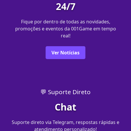
24/7
Fique por dentro de todas as novidades,
promoções e eventos da 001Game em tempo
real!
Ver Notícias
💬 Suporte Direto
Chat
Suporte direto via Telegram, respostas rápidas e
atendimento personalizado!