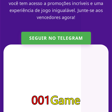
você tem acesso a promoções incríveis e uma
experiência de jogo inigualável. Junte-se aos
vencedores agora!
SEGUIR NO TELEGRAM