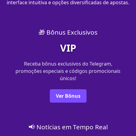
interface intuitiva e opções diversificadas de apostas.
🎁 Bônus Exclusivos
VIP
Receba bônus exclusivos do Telegram,
promoções especiais e códigos promocionais
únicos!
Ver Bônus
📢 Notícias em Tempo Real