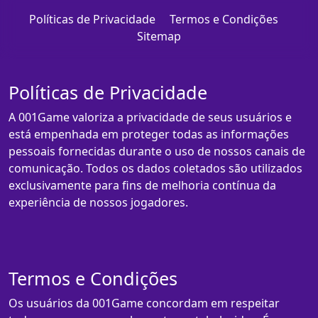
Políticas de Privacidade
Termos e Condições
Sitemap
Políticas de Privacidade
A 001Game valoriza a privacidade de seus usuários e
está empenhada em proteger todas as informações
pessoais fornecidas durante o uso de nossos canais de
comunicação. Todos os dados coletados são utilizados
exclusivamente para fins de melhoria contínua da
experiência de nossos jogadores.
Termos e Condições
Os usuários da 001Game concordam em respeitar